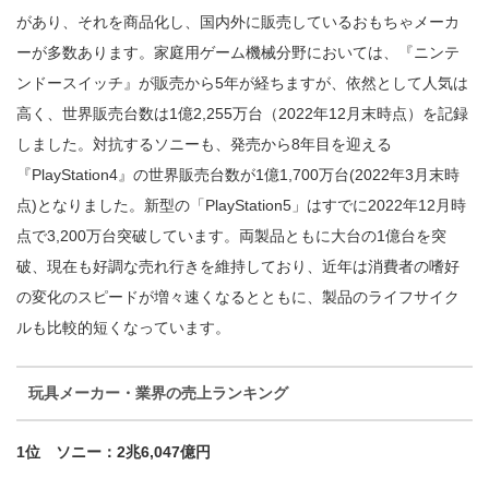
があり、それを商品化し、国内外に販売しているおもちゃメーカ
ーが多数あります。家庭用ゲーム機械分野においては、『ニンテ
ンドースイッチ』が販売から5年が経ちますが、依然として人気は
高く、
世界販売台数は1億2,255万台
（2022年12月末時点）を記録
しました。対抗するソニーも、発売から8年目を迎える
『PlayStation4』の
世界販売台数が1億1,700万台
(2022年3月末時
点)となりました。新型の「PlayStation5」はすでに2022年12月時
点で3,200万台突破しています。両製品ともに大台の1億台を突
破、現在も好調な売れ行きを維持しており、近年は消費者の嗜好
の変化のスピードが増々速くなるとともに、製品のライフサイク
ルも比較的短くなっています。
玩具メーカー・業界の売上ランキング
1位 ソニー：2兆6,047億円