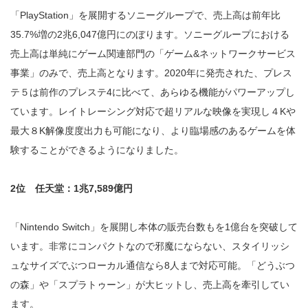
「PlayStation」を展開するソニーグループで、売上高は前年比
35.7%増の2兆6,047億円にのぼります。ソニーグループにおける
売上高は単純にゲーム関連部門の「ゲーム&ネットワークサービス
事業」のみで、売上高となります。2020年に発売された、プレス
テ５は前作のプレステ4に比べて、あらゆる機能がパワーアップし
ています。レイトレーシング対応で超リアルな映像を実現し４Kや
最大８K解像度度出力も可能になり、より臨場感のあるゲームを体
験することができるようになりました。
2位 任天堂：1兆7,589億円
「Nintendo Switch」を展開し本体の販売台数もを
1億台を
突破して
います。非常にコンパクトなので邪魔にならない、スタイリッシ
ュなサイズでぶつローカル通信なら8人まで対応可能。「どうぶつ
の森」や「スプラトゥーン」が大ヒットし、売上高を牽引してい
ます。